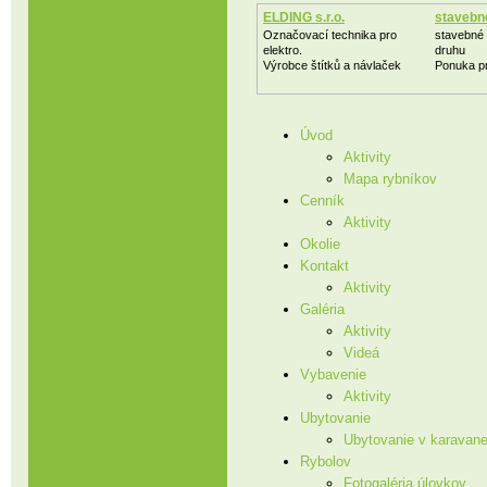
ELDING s.r.o.
stavebne
Označovací technika pro
stavebné
elektro.
druhu
Výrobce štítků a návlaček
Ponuka p
Úvod
Aktivity
Mapa rybníkov
Cenník
Aktivity
Okolie
Kontakt
Aktivity
Galéria
Aktivity
Videá
Vybavenie
Aktivity
Ubytovanie
Ubytovanie v karavan
Rybolov
Fotogaléria úlovkov