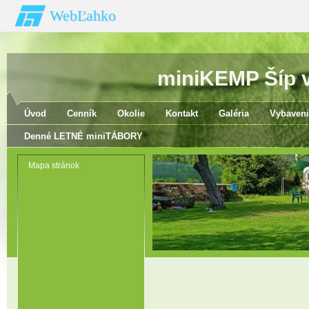
WebĽahko
miniKEMP Šíp v 
Úvod
Cenník
Okolie
Kontakt
Galéria
Vybaveni
Denné LETNÉ miniTÁBORY
Mapa stránok