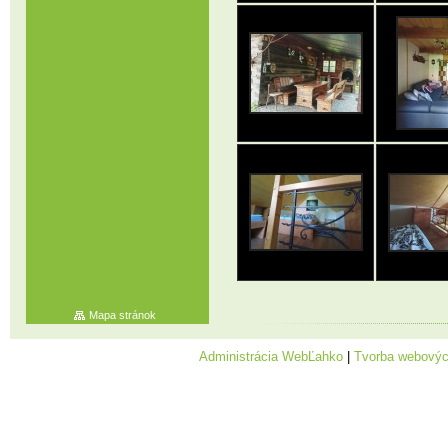
Mapa stránok
Administrácia WebĽahko
|
Tvorba webovýc