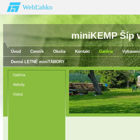
WebĽahko
miniKEMP Šíp v 
Úvod
Cenník
Okolie
Kontakt
Galéria
Vybaveni
Denné LETNÉ miniTÁBORY
Galéria
Aktivity
Videá