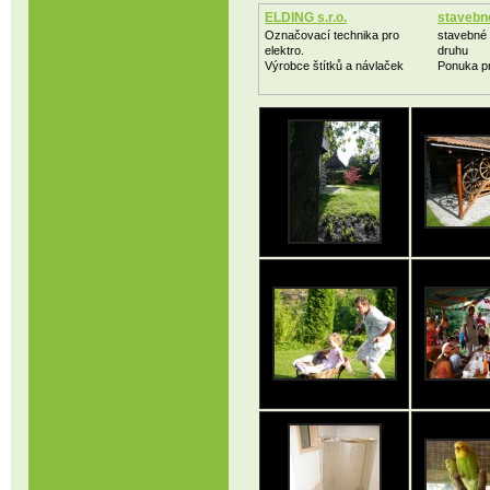
ELDING s.r.o.
stavebne
Označovací technika pro
stavebné
elektro.
druhu
Výrobce štítků a návlaček
Ponuka p