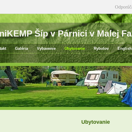
Odporúč
niKEMP Šíp v Párnici v Malej Fa
takt
Galéria
Vybavenie
Ubytovanie
Rybolov
English
Ubytovanie