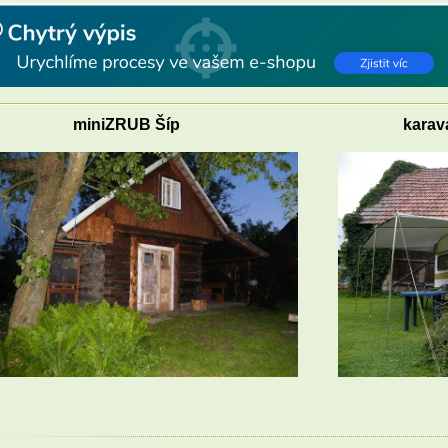
miniZRUB Šíp
karav