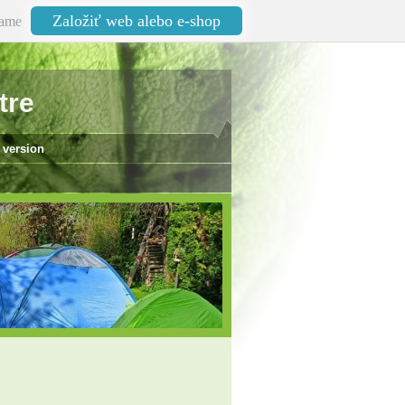
Založiť web alebo e-shop
ame
tre
 version