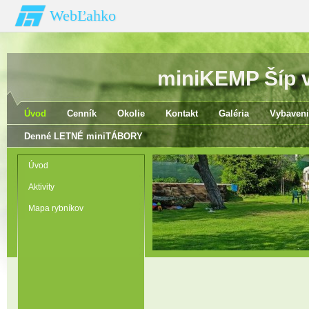
WebĽahko
miniKEMP Šíp v 
Úvod
Cenník
Okolie
Kontakt
Galéria
Vybaveni
Denné LETNÉ miniTÁBORY
Úvod
Aktivity
Mapa rybníkov