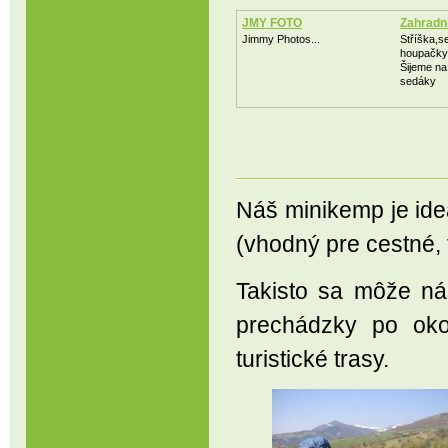
JMY FOTO
Zahradní
Jimmy Photos...
Stříška,s
houpačky
Šijeme na 
sedáky
Náš minikemp je ideá
(vhodný pre cestné, 
Takisto sa môže n
prechádzky po oko
turistické trasy.