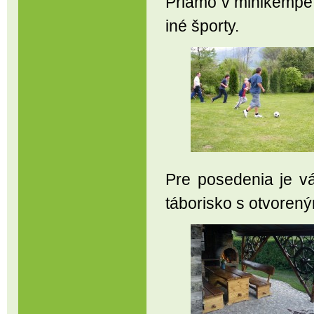
Priamo v minikempe s
iné športy.
Pre posedenia je v
táborisko s otvoren