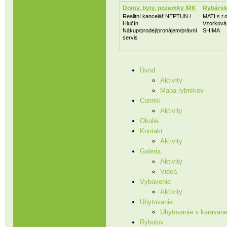
Domy, byty, pozemky /RK
Rybársk
Realitní kancelář NEPTUN /
MATI s.r.
Hlučín
Vzorková
Nákup/prodej/pronájem/právní
SHIMA
servis
Úvod
Aktivity
Mapa rybníkov
Cenník
Aktivity
Okolie
Kontakt
Aktivity
Galéria
Aktivity
Videá
Vybavenie
Aktivity
Ubytovanie
Ubytovanie v karavan
Rybolov