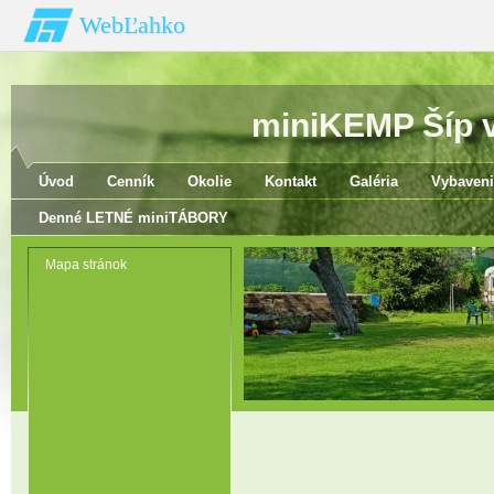
WebĽahko
miniKEMP Šíp v 
Úvod
Cenník
Okolie
Kontakt
Galéria
Vybaveni
Denné LETNÉ miniTÁBORY
Mapa stránok